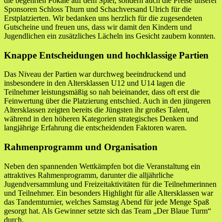
die begehrten Pokale auf dem Spiel, sondern auch die Preise unserer
Sponsoren Schloss Thurn und Schachversand Ulrich für die
Erstplatzierten. Wir bedanken uns herzlich für die zugesendeten
Gutscheine und freuen uns, dass wir damit den Kindern und
Jugendlichen ein zusätzliches Lächeln ins Gesicht zaubern konnten.
Knappe Entscheidungen und hochklassige Partien
Das Niveau der Partien war durchweg beeindruckend und
insbesondere in den Altersklassen U12 und U14 lagen die
Teilnehmer leistungsmäßig so nah beieinander, dass oft erst die
Feinwertung über die Platzierung entschied. Auch in den jüngeren
Altersklassen zeigten bereits die Jüngsten ihr großes Talent,
während in den höheren Kategorien strategisches Denken und
langjährige Erfahrung die entscheidenden Faktoren waren.
Rahmenprogramm und Organisation
Neben den spannenden Wettkämpfen bot die Veranstaltung ein
attraktives Rahmenprogramm, darunter die alljährliche
Jugendversammlung und Freizeitaktivitäten für die Teilnehmerinnen
und Teilnehmer. Ein besonders Highlight für alle Altersklassen war
das Tandemturnier, welches Samstag Abend für jede Menge Spaß
gesorgt hat. Als Gewinner setzte sich das Team „Der Blaue Turm“
durch.