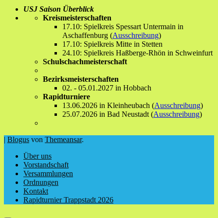
USJ Saison Überblick
Kreismeisterschaften
17.10: Spielkreis Spessart Untermain in
Aschaffenburg (
Ausschreibung
)
17.10: Spielkreis Mitte in Stetten
24.10: Spielkreis Haßberge-Rhön in Schweinfurt
Schulschachmeisterschaft
Bezirksmeisterschaften
02. - 05.01.2027 in Hobbach
Rapidturniere
13.06.2026 in Kleinheubach (
Ausschreibung
)
25.07.2026 in Bad Neustadt (
Ausschreibung
)
|
Blogus
von
Themeansar
.
Über uns
Vorstandschaft
Versammlungen
Ordnungen
Kontakt
Rapidturnier Trappstadt 2026