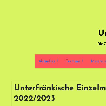
Zum
Inhalt
springen
U
Die 
Aktuelles
Termine
Meister
Unterfränkische Einzelm
2022/2023