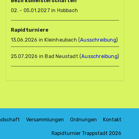
Bezirksmeisterschaften
02. - 05.01.2027 in Hobbach
Rapidturniere
13.06.2026 in Kleinheubach (
Ausschreibung
)
25.07.2026 in Bad Neustadt (
Ausschreibung
)
ndschaft
Versammlungen
Ordnungen
Kontakt
Rapidturnier Trappstadt 2026