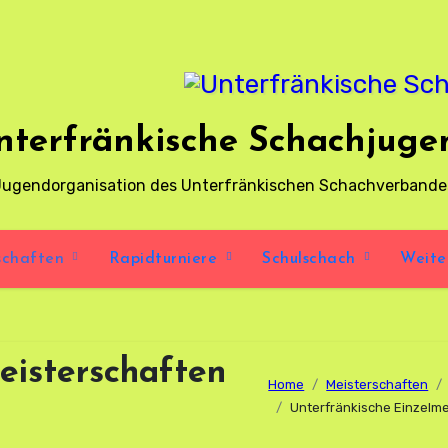
nterfränkische Schachjuge
Jugend­organisation des Unter­fränkischen Schach­verbandes
schaften
Rapidturniere
Schulschach
Weite
eisterschaften
Home
Meisterschaften
Unterfränkische Einzelm