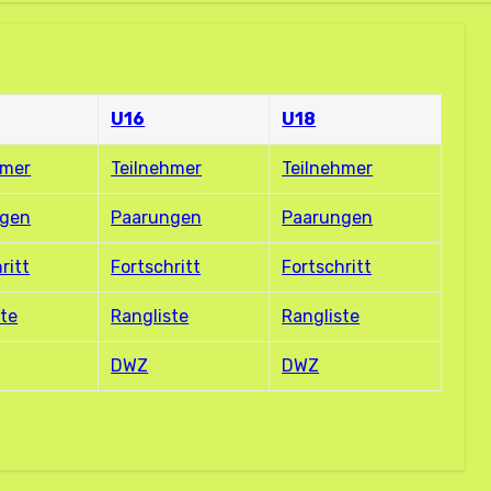
U16
U18
hmer
Teilnehmer
Teilnehmer
ngen
Paarungen
Paarungen
ritt
Fortschritt
Fortschritt
ste
Rangliste
Rangliste
DWZ
DWZ