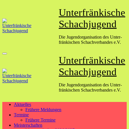
Zum
Unterfränkische
Inhalt
springen
Schachjugend
Die Jugend­organisation des Unter­
fränkischen Schach­verbandes e.V.
Unterfränkische
Schachjugend
Die Jugend­organisation des Unter­
fränkischen Schach­verbandes e.V.
Aktuelles
Frühere Meldungen
Termine
Frühere Termine
Meisterschaften