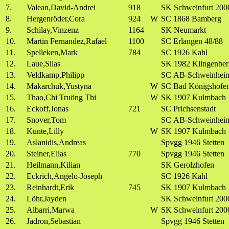
7.
Valean,David-Andrei
918
SK Schweinfurt 200
8.
Hergenröder,Cora
924
W
SC 1868 Bamberg
9.
Schilay,Vinzenz
1164
SK Neumarkt
10.
Martin Fernandez,Rafael
1100
SC Erlangen 48/88
11.
Spelleken,Mark
784
SC 1926 Kahl
12.
Laue,Silas
SK 1982 Klingenber
13.
Veldkamp,Philipp
SC AB-Schweinhei
14.
Makarchuk,Yustyna
W
SC Bad Königshofe
15.
Thao,Chi Truöng Thi
W
SK 1907 Kulmbach
16.
Eckoff,Jonas
721
SC Prichsenstadt
17.
Snover,Tom
SC AB-Schweinhei
18.
Kunte,Lilly
W
SK 1907 Kulmbach
19.
Aslanidis,Andreas
Spvgg 1946 Stetten
20.
Steiner,Elias
770
Spvgg 1946 Stetten
21.
Heilmann,Kilian
SK Gerolzhofen
22.
Eckrich,Angelo-Joseph
SC 1926 Kahl
23.
Reinhardt,Erik
745
SK 1907 Kulmbach
24.
Löhr,Jayden
SK Schweinfurt 200
25.
Albarri,Marwa
W
SK Schweinfurt 200
26.
Jadron,Sebastian
Spvgg 1946 Stetten