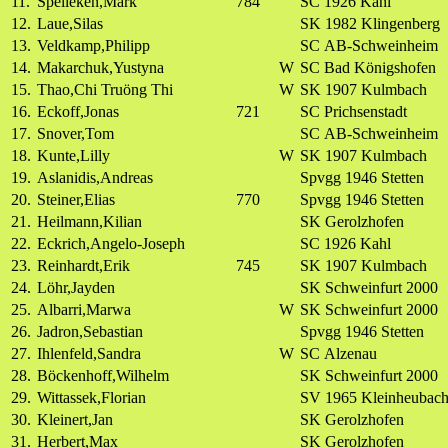
11.
Spelleken,Mark
784
SC 1926 Kahl
12.
Laue,Silas
SK 1982 Klingenberg
13.
Veldkamp,Philipp
SC AB-Schweinheim
14.
Makarchuk,Yustyna
W
SC Bad Königshofen
15.
Thao,Chi Truöng Thi
W
SK 1907 Kulmbach
16.
Eckoff,Jonas
721
SC Prichsenstadt
17.
Snover,Tom
SC AB-Schweinheim
18.
Kunte,Lilly
W
SK 1907 Kulmbach
19.
Aslanidis,Andreas
Spvgg 1946 Stetten
20.
Steiner,Elias
770
Spvgg 1946 Stetten
21.
Heilmann,Kilian
SK Gerolzhofen
22.
Eckrich,Angelo-Joseph
SC 1926 Kahl
23.
Reinhardt,Erik
745
SK 1907 Kulmbach
24.
Löhr,Jayden
SK Schweinfurt 2000
25.
Albarri,Marwa
W
SK Schweinfurt 2000
26.
Jadron,Sebastian
Spvgg 1946 Stetten
27.
Ihlenfeld,Sandra
W
SC Alzenau
28.
Böckenhoff,Wilhelm
SK Schweinfurt 2000
29.
Wittassek,Florian
SV 1965 Kleinheubac
30.
Kleinert,Jan
SK Gerolzhofen
31.
Herbert,Max
SK Gerolzhofen