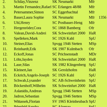
2.
Schilay,Vinzenz
SK Neumarkt
Mfr
3.
Martin Fernandez,Rafael
SC Erlangen 48/88
Mfr
4.
Petersammer,Simon
SC Eggerbachtal
Mfr
5.
Bauer,Laura Sophie
SK Neumarkt
Mfr
1356
6.
Uhl,Henry
SC Postbauer-Heng
Mfr
7.
Hergenröder,Cora
SC 1868 Bamberg
Ofr
8.
Valean,David-Andrei
SK Schweinfurt 2000
HaR
9.
Spelleken,Mark
SC 1926 Kahl
SpU
10.
Steiner,Elias
Spvgg 1946 Stetten
MSp
11.
Reinhardt,Erik
SK 1907 Kulmbach
Ofr
12.
Eckoff,Jonas
SC Prichsenstadt
MDr
13.
Löhr,Jayden
SK Schweinfurt 2000
HaR
14.
Laue,Silas
SK 1982 Klingenberg
SpU
15.
Kleinert,Jan
SK Gerolzhofen
HaR
16.
Eckrich,Angelo-Joseph
SC 1926 Kahl
SpU
17.
Schwab,Lysander
SC AB-Schweinheim
SpU
18.
Böckenhoff,Wilhelm
SK Schweinfurt 2000
HaR
19.
Aslanidis,Andreas
Spvgg 1946 Stetten
MSp
20.
Jadron,Sebastian
Spvgg 1946 Stetten
MSp
21.
Wittassek,Florian
SV 1965 Kleinheubach
SpU
22.
Ihlenfeld,Sandra
SC Alzenau
SpU