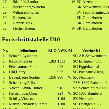
27.
Ihlenfeld,Sandra
W
SC Alzenau
28.
Böckenhoff,Wilhelm
SK Schweinfurt 200
29.
Wittassek,Florian
SV 1965 Kleinheub
30.
Kleinert,Jan
SK Gerolzhofen
31.
Herbert,Max
SK Gerolzhofen
32.
Fischer,Helena
W
SK Gerolzhofen
Fortschrittstabelle U10
Nr.
Teilnehmer
ELO
NWZ
At
Verein/Ort
1.
Schwab,Lysander
SC AB-Schweinheim
2.
Keck,Johannes
1283
1333
SC Erlangen 48/88
3.
Petersammer,Simon
998
SC Eggerbachtal
4.
Uhl,Henry
935
SC Postbauer-Heng
5.
Bauer,Laura Sophie
1356
960
W
SK Neumarkt
6.
Scheuering,Felix
TSV 1869 Rottendorf
7.
Valean,David-Andrei
918
SK Schweinfurt 2000
8.
Hergenröder,Cora
924
W
SC 1868 Bamberg
9.
Schilay,Vinzenz
1164
SK Neumarkt
10.
Martin Fernandez,Rafael
1100
SC Erlangen 48/88