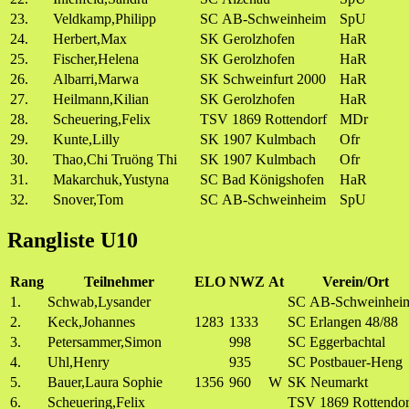
23.
Veldkamp,Philipp
SC AB-Schweinheim
SpU
24.
Herbert,Max
SK Gerolzhofen
HaR
25.
Fischer,Helena
SK Gerolzhofen
HaR
26.
Albarri,Marwa
SK Schweinfurt 2000
HaR
27.
Heilmann,Kilian
SK Gerolzhofen
HaR
28.
Scheuering,Felix
TSV 1869 Rottendorf
MDr
29.
Kunte,Lilly
SK 1907 Kulmbach
Ofr
30.
Thao,Chi Truöng Thi
SK 1907 Kulmbach
Ofr
31.
Makarchuk,Yustyna
SC Bad Königshofen
HaR
32.
Snover,Tom
SC AB-Schweinheim
SpU
Rangliste U10
Rang
Teilnehmer
ELO
NWZ
At
Verein/Ort
1.
Schwab,Lysander
SC AB-Schweinhei
2.
Keck,Johannes
1283
1333
SC Erlangen 48/88
3.
Petersammer,Simon
998
SC Eggerbachtal
4.
Uhl,Henry
935
SC Postbauer-Heng
5.
Bauer,Laura Sophie
1356
960
W
SK Neumarkt
6.
Scheuering,Felix
TSV 1869 Rottendor