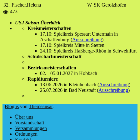
32.
Fischer,Helena
W
SK Gerolzhofen
473
USJ Saison Überblick
Kreismeisterschaften
17.10: Spielkreis Spessart Untermain in
Aschaffenburg (
Ausschreibung
)
17.10: Spielkreis Mitte in Stetten
24.10: Spielkreis Haßberge-Rhön in Schweinfurt
Schulschachmeisterschaft
Bezirksmeisterschaften
02. - 05.01.2027 in Hobbach
Rapidturniere
13.06.2026 in Kleinheubach (
Ausschreibung
)
25.07.2026 in Bad Neustadt (
Ausschreibung
)
|
Blogus
von
Themeansar
.
Über uns
Vorstandschaft
Versammlungen
Ordnungen
Kontakt