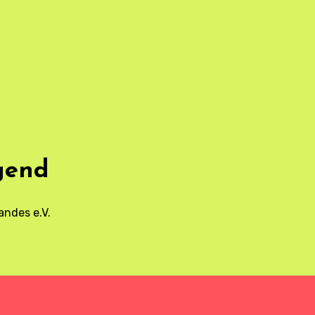
gend
andes e.V.